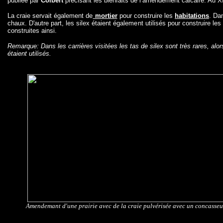
publiée par
Colbert
précisant les bienfaits de l’amendement calcaire. Au 
La craie servait également de
mortier
pour construire les
habitations
. Da
chaux. D'autre part, les silex étaient également utilisés pour construire 
construites ainsi.
Remarque: Dans les carrières visitées les tas de silex sont très rares, al
étaient utilisés.
Amendemant d'une prairie avec de la craie pulvérisée avec un concasseu