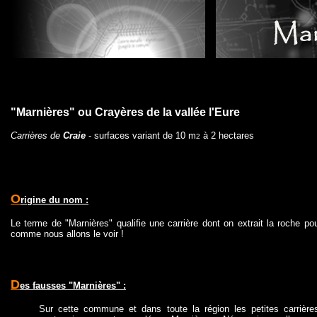
title="chauffours ca
"Marnières" ou Crayères de la vallée l'Eure
Carrières de
Craie
- surfaces variant de 10 m
à 2 hectares
2
O
rigine du nom :
Le terme de "Marnières" qualifie une carrière dont on extrait la roche 
comme nous allons le voir !
D
es fausses "Marnières" :
Sur cette commune et dans toute la région les petites carrière