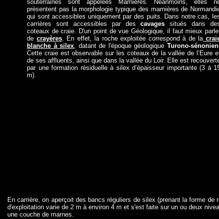
souterraines sont appelées Marnières. Néanmoins, elles n
présentent pas la morphologie typique des marnières de Normandi
qui sont accessibles uniquement par des puits. Dans notre cas, le
carrières sont accessibles par des
cavages
situés dans de
coteaux de craie. D'un point de vue Géologique, il faut mieux parle
de
crayères
. En effet, la roche exploitée correspond à de la
crai
blanche à silex
, datant de l'époque géologique
Turono-sénonien
Cette craie est observable sur les coteaux de la vallée de l’Eure e
de ses affluents, ainsi que dans la vallée du Loir. Elle est recouvert
par une formation résiduelle à silex d’épaisseur importante (3 à 1
m).
En carrière, on aperçoit des bancs réguliers de silex (prenant la forme d
d'exploitation varie de 2 m à environ 4 m et s'est faite sur un ou deux nive
une couche de marnes.