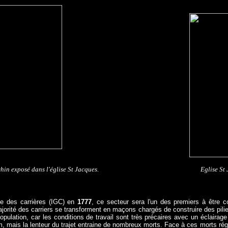
in exposé dans l'église St Jacques.
Eglise St
ale des carrières (IGC) en
1777
, ce secteur sera l'un des premiers à être 
jorité des carriers se transforment en maçons chargés de construire des pilie
opulation, car les conditions de travail sont très précaires avec un éclairage
m, mais la lenteur du trajet entraine de nombreux morts. Face à ces morts régul