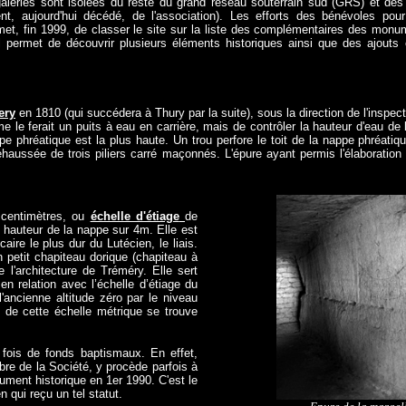
galeries sont isolées du reste du grand réseau souterrain sud (GRS) et des
ent, aujourd'hui décédé, de l'association). Les efforts des bénévoles po
et, fin 1999, de classer le site sur la liste des complémentaires des monume
 permet de découvrir plusieurs éléments historiques ainsi que des ajouts
ery
en 1810 (qui succédera à Thury par la suite), sous la direction de l'inspect
me le ferait un puits à eau en carrière, mais de contrôler la hauteur d'eau d
e phréatique est la plus haute. Un trou perfore le toit de la nappe phréatique 
ehaussée de trois piliers carré maçonnés.
L'épure ayant permis l'élaboration
 centimètres, ou
échelle d'étiage
de
 hauteur de la nappe sur 4m. Elle est
aire le plus dur du Lutécien, le liais.
 petit chapiteau dorique (chapiteau à
e l'architecture de Tréméry. Elle sert
en relation avec l’échelle d’étiage du
l'ancienne altitude zéro par le niveau
 de cette échelle métrique se trouve
 fois de fonds baptismaux. En effet,
bre de la Société, y procède parfois à
ment historique en 1er 1990. C'est le
 qui reçu un tel statut.