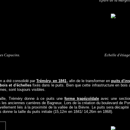
Epure de la margell
es Capucins.
Echelle d'étiag
ion a été consolidé par
Tréméry, en 1841
,
afin de le transformer en
puits d'in
bois et d'échelles
fixés dans le puits. Bien que cette infrastructure en bois ai
mes, sont toujours visibles.
taille, Tréméry donne à ce puits une
forme trapézoïdale
avec une section 
s les anciennes carrières de Bagneux. Lors de la création du boulevard de Port
ellement liés à la proximité de la vallée de la Bièvre. L
e puits sera décapité
s donne la taille du puits initiale (15,12m en 1841/ 14,26m en 1868).