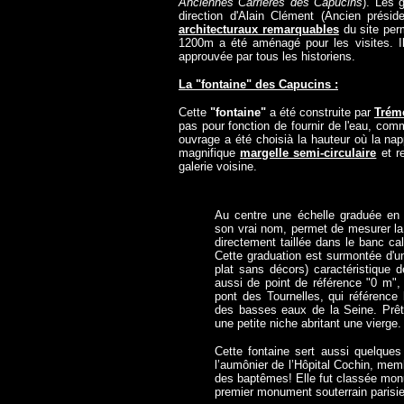
Anciennes Carrières des Capucins
). Les 
direction d'Alain Clément (Ancien présid
architecturaux remarquables
du site perm
1200m a été aménagé pour les visites. Il
approuvée par tous les historiens.
La "fontaine" des Capucins :
Cette
"fontaine"
a été construite par
Trém
pas pour fonction de fournir de l'eau, com
ouvrage a été choisià la hauteur où la napp
magnifique
margelle semi-circulaire
et r
galerie voisine.
Au centre une échelle graduée en
son vrai nom, permet de mesurer la
directement taillée dans le banc calc
Cette graduation est surmontée d'un
plat sans décors) caractéristique d
aussi de point de référence "0 m", 
pont des Tournelles, qui référence 
des basses eaux de la Seine. Prêt
une petite niche abritant une vierge.
Cette fontaine sert aussi quelques
l’aumônier de l’Hôpital Cochin, mem
des baptêmes! Elle fut classée monu
premier monument souterrain parisien