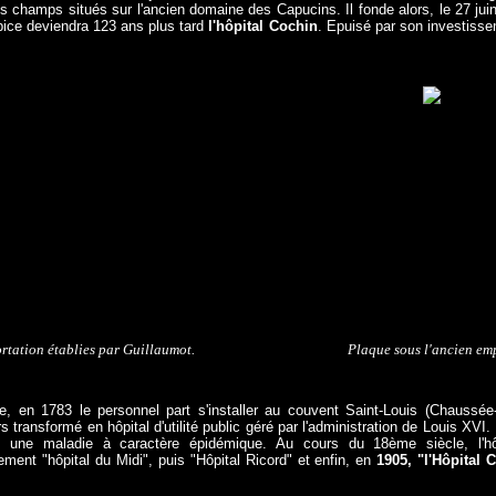
 champs situés sur l'ancien domaine des Capucins. Il fonde alors, le 27 ju
pice deviendra 123 ans plus tard
l'hôpital Cochin
. Epuisé par son investisse
rtation établies par Guillaumot.
Plaque sous l'ancien em
se, en 1783 le personnel part s'installer au couvent Saint-Louis (Chaussée
s transformé en hôpital d'utilité public géré par l'administration de Louis XVI. 
e une maladie à caractère épidémique. Au cours du 18ème siècle, l'hôp
ment "hôpital du Midi", puis "Hôpital Ricord" et enfin, en
1905,
"l'Hôpital 