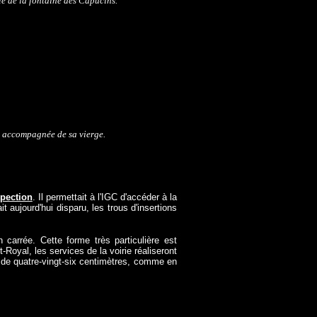
e de la fontaine des Capucins.
e accompagnée de sa vierge.
spection
. Il permettait à l'IGC d'accéder à la
t aujourd'hui disparu, les trous d'insertions
carrée. Cette forme très particulière est
-Royal, les services de la voirie réaliseront
 de quatre-vingt-six centimètres, comme en