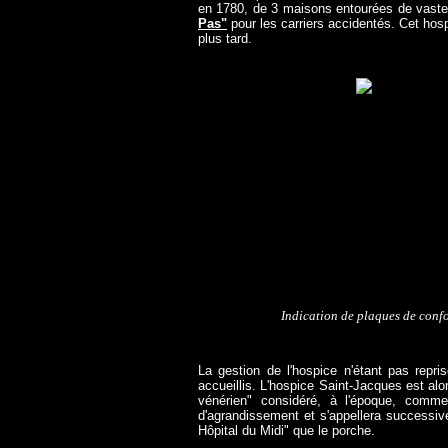
en 1780, de 3 maisons entourées de vastes
Pas"
pour les carriers accidentés. Cet hos
plus tard.
Indication de plaques de confo
La gestion de l'hospice n'étant pas repri
accueillis. L'hospice Saint-Jacques est alor
vénérien" considéré, à l'époque, comm
d'agrandissement et s'appellera successive
Hôpital du Midi" que le porche.