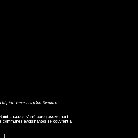
l'hôpital Vénériens (Doc. Seadacc)
er Saint-Jacques s'arrêteprogressivement.
t les communes avoisinantes se couvrent à