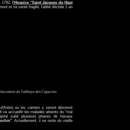
in 1782,
l'Hospice "Saint Jacques du Haut
ment et sa santé fragile, l'abbé décède 1 an
placement de l'abbaye des Capucins
-d'Antin) où les carriers y seront désormé
Il va accueillir les malades atteints du "mal
ital subit plusieurs phases de travaux
Cochin"
. Actuellement, il ne reste du vieille