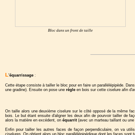
Bloc dans un front de taille
L
'équarrissage
:
Cette étape consiste à tailler le bloc pour en faire un parallélépipède. Da
une gradine). Ensuite on
pose une
règle
en bois sur cette ciselure afin d'a
On taille alors une deuxième ciselure sur le côté opposé de la même fac
bois. Le but étant ensuite d'aligner les deux afin de pourvoir tailler de 
alors la matière en excédent, on
équarrit
(avec un marteau taillant ou une
Enfin pour tailler les autres faces de façon perpendiculaire, on va util
ciselures. On obtient alors un bloc parallélépipédique dont les faces sont t