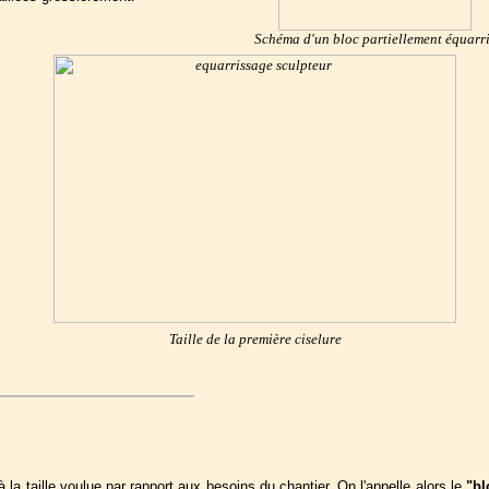
Schéma d'un bloc partiellement équarri
Taille de la première ciselure
à la taille voulue par rapport aux besoins du chantier. On l'appelle alors le
"bl