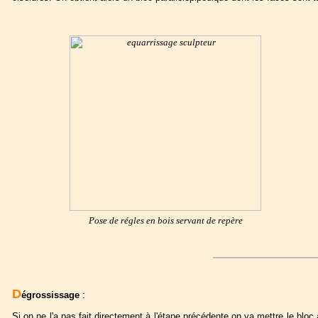
Pose de régles en bois servant de repère
D
égrossissage
:
Si on ne l'a pas fait directement à l'étape précédente on va mettre le bloc 